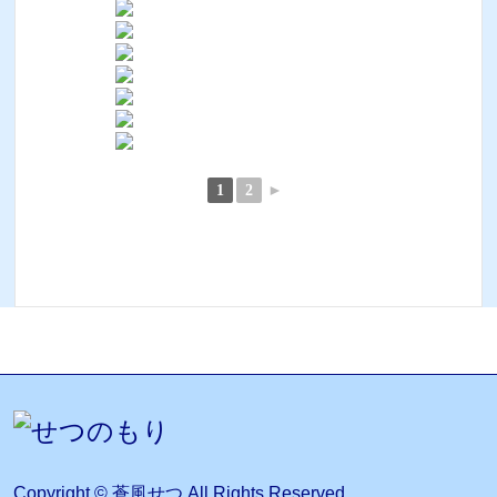
1
2
►
Copyright © 蒼風せつ All Rights Reserved.