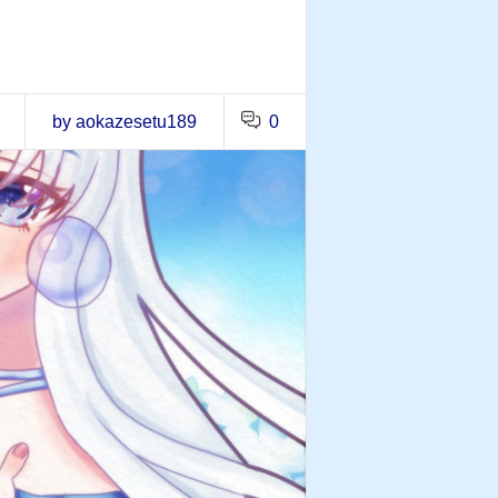
by aokazesetu189
0