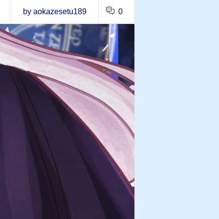
by aokazesetu189
0