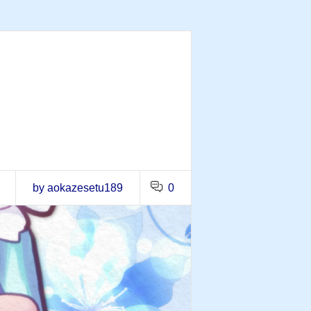
by aokazesetu189
0